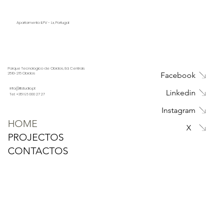
Apartamento ILPV - Lx, Portugal
Parque Tecnologico de Obidos, Ed. Centrais
Facebook
2510-216 Obidos
info@litstudio.pt
Linkedin
Tel: +351 96 000 27 27
Instagram
HOME
X
PROJECTOS
CONTACTOS