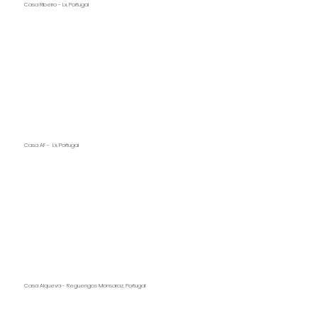
Casa Ribeiro - Lx, Portugal
Casa AF - Lx, Portugal
Casa Alqueva - Reguengos Monsaraz, Portugal