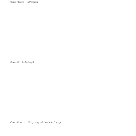
Casa Ribeiro - Lx, Portugal
Casa AF - Lx, Portugal
Casa Alqueva - Reguengos Monsaraz, Portugal