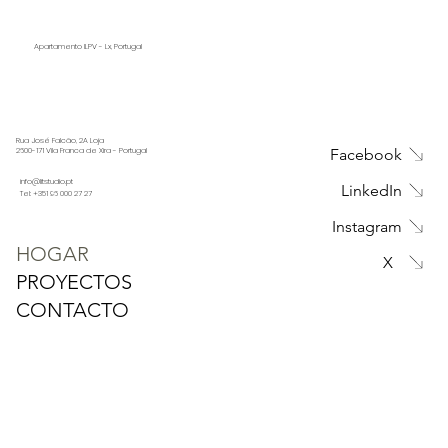
Apartamento ILPV - Lx, Portugal
Rua José Falcão, 2A Loja
Facebook
2600-171 Vila Franca de Xira - Portugal
info@litstudio.pt
LinkedIn
Tel: +351 96 000 27 27
Instagram
HOGAR
X
PROYECTOS
CONTACTO