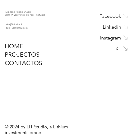
Rua José Falcão, 2A Loja
Facebook
2600-171 Vila Franca de Xira – Portugal
info@litstudio.pt
Linkedin
Tel.: +351 96 000 27 27
Instagram
HOME
X
PROJECTOS
CONTACTOS
© 2024 by LIT Studio, a Lithium
investments brand.